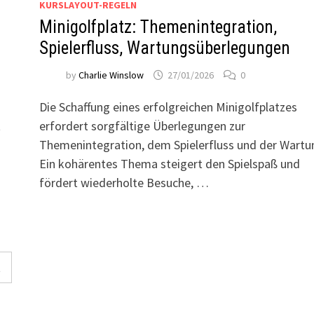
KURSLAYOUT-REGELN
Minigolfplatz: Themenintegration,
Spielerfluss, Wartungsüberlegungen
by
Charlie Winslow
27/01/2026
0
Die Schaffung eines erfolgreichen Minigolfplatzes
t
erfordert sorgfältige Überlegungen zur
Themenintegration, dem Spielerfluss und der Wartu
Ein kohärentes Thema steigert den Spielspaß und
fördert wiederholte Besuche, …
t