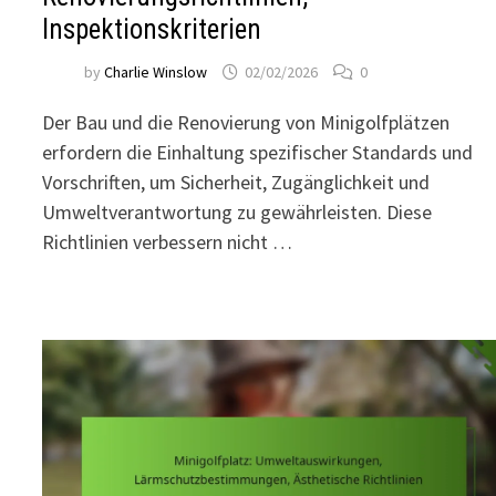
Inspektionskriterien
by
Charlie Winslow
02/02/2026
0
Der Bau und die Renovierung von Minigolfplätzen
erfordern die Einhaltung spezifischer Standards und
Vorschriften, um Sicherheit, Zugänglichkeit und
Umweltverantwortung zu gewährleisten. Diese
Richtlinien verbessern nicht …