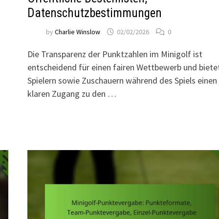
Datenschutzbestimmungen
by
Charlie Winslow
02/02/2026
0
Die Transparenz der Punktzahlen im Minigolf ist
entscheidend für einen fairen Wettbewerb und biete
Spielern sowie Zuschauern während des Spiels einen
klaren Zugang zu den …