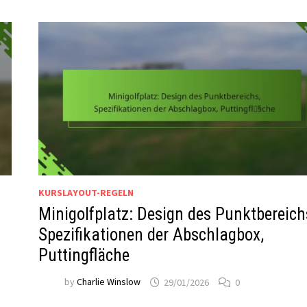
KURSLAYOUT-REGELN
Minigolfplatz: Design des Punktbereich
Spezifikationen der Abschlagbox,
Puttingfläche
by
Charlie Winslow
29/01/2026
0