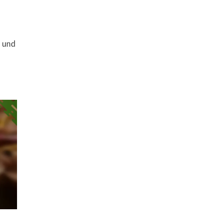
d und