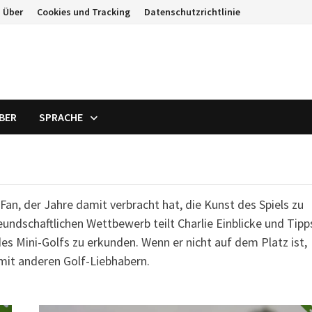
Über
Cookies und Tracking
Datenschutzrichtlinie
BER
SPRACHE
Fan, der Jahre damit verbracht hat, die Kunst des Spiels zu
eundschaftlichen Wettbewerb teilt Charlie Einblicke und Tipp
 des Mini-Golfs zu erkunden. Wenn er nicht auf dem Platz ist,
 mit anderen Golf-Liebhabern.