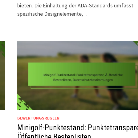
bieten. Die Einhaltung der ADA-Standards umfasst
spezifische Designelemente, …
BEWERTUNGSREGELN
Minigolf-Punktestand: Punktetranspar
Öffentliche Bestenlisten,