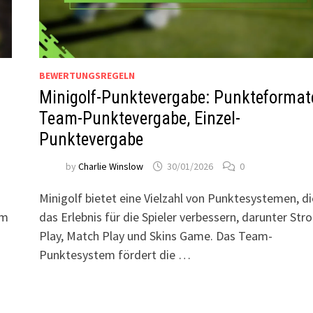
BEWERTUNGSREGELN
Minigolf-Punktevergabe: Punkteformat
Team-Punktevergabe, Einzel-
Punktevergabe
by
Charlie Winslow
30/01/2026
0
Minigolf bietet eine Vielzahl von Punktesystemen, di
im
das Erlebnis für die Spieler verbessern, darunter Str
Play, Match Play und Skins Game. Das Team-
Punktesystem fördert die …